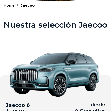
Home
Jaecoo
Nuestra selección Jaecoo
Seminuevos
Vehículos
y
Cita
nuevos
Ocasión
Taller
desde
Jaecoo 8
Turismo
A Consultar