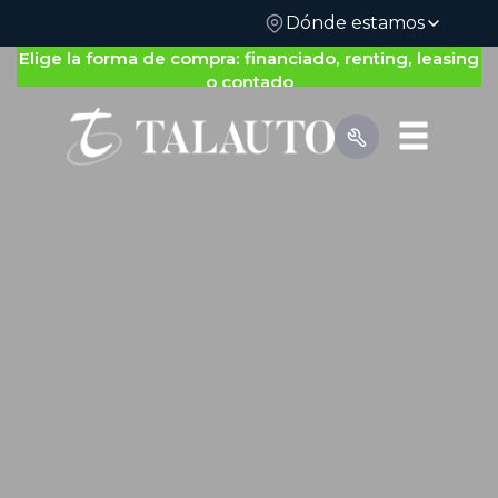
Dónde estamos
Nos adaptamos a ti: gestión 100% on-line o física
Elige la forma de compra: financiado, renting, leasing
o contado
Por Tipo de Vehículo