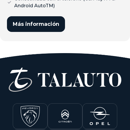
Android AutoTM)
Más información