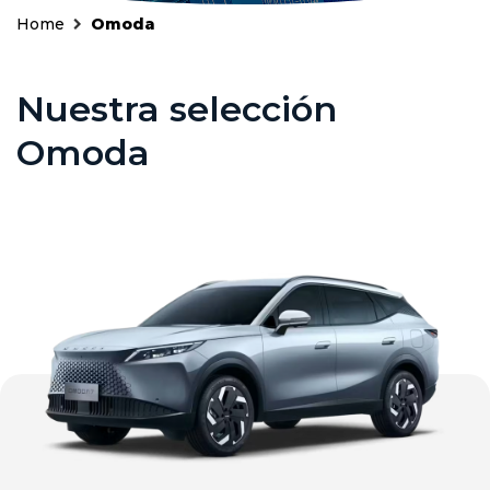
Home
Omoda
Nuestra selección
Omoda
Seminuevos
Vehículos
y
Cita
nuevos
Ocasión
Taller