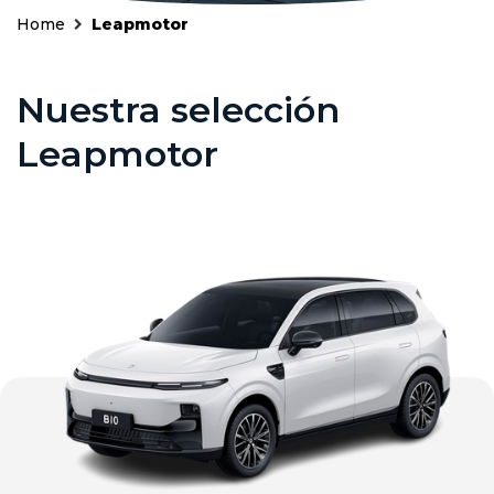
Home
Leapmotor
Nuestra selección
Leapmotor
Seminuevos
Vehículos
y
Cita
nuevos
Ocasión
Taller