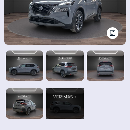
Seminuevos
Vehículos
y
Cita
nuevos
Ocasión
Taller
VER MÁS +