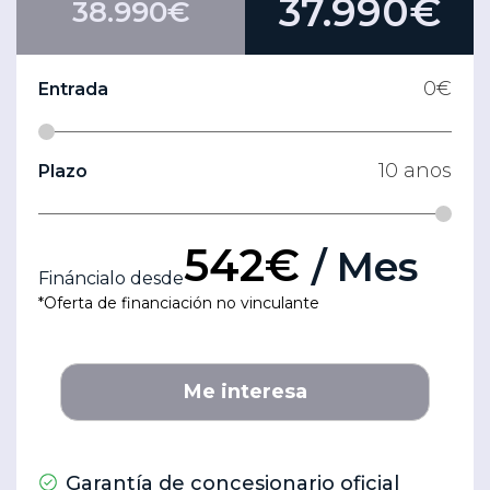
37.990€
38.990€
0
€
Entrada
10
anos
Plazo
542€
/ Mes
Fináncialo desde
*Oferta de financiación no vinculante
Me interesa
Garantía de concesionario oficial