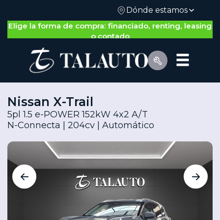
Dónde estamos
Nos adaptamos a ti: gestión 100% on-line o física
Elige la forma de compra: financiado, renting, leasing
o contado
Nissan X-Trail
5pl 1.5 e-POWER 152kW 4x2 A/T
N-Connecta | 204cv | Automático
Por Tipo de Vehículo