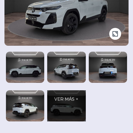
Seminuevos
Vehículos
y
Cita
nuevos
Ocasión
Taller
VER MÁS +