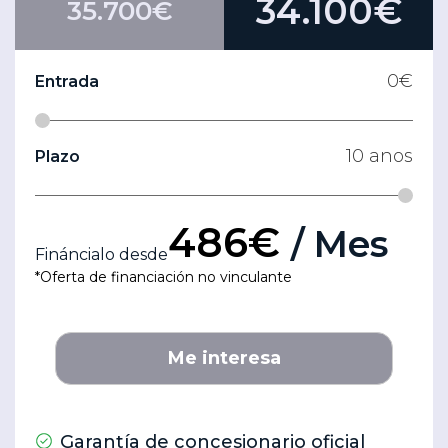
34.100€
35.700€
0
€
Entrada
10
anos
Plazo
486€
/ Mes
Fináncialo desde
*Oferta de financiación no vinculante
Me interesa
Garantía de concesionario oficial