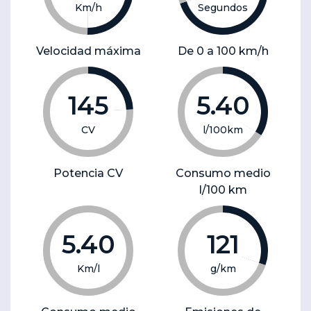
Km/h
Segundos
Velocidad máxima
De 0 a 100 km/h
145
5.40
CV
l/100km
Potencia CV
Consumo medio
l/100 km
5.40
121
Km/l
g/km