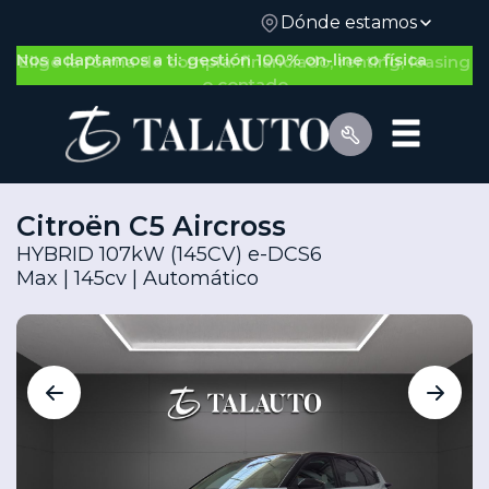
Dónde estamos
Nos adaptamos a ti: gestión 100% on-line o física
Citroën C5 Aircross
HYBRID 107kW (145CV) e-DCS6
Max | 145cv | Automático
Por Tipo de Vehículo