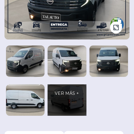
Seminuevos
Vehículos
y
Cita
nuevos
Ocasión
Taller
VER MÁS +