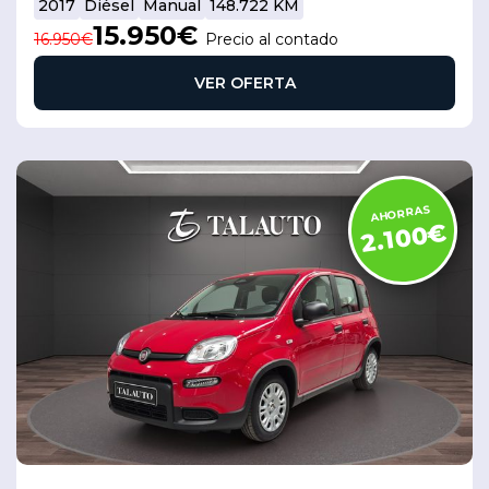
2017
Diésel
Manual
148.722 KM
15.950€
16.950€
Precio al contado
VER OFERTA
AHORRAS
2.100€