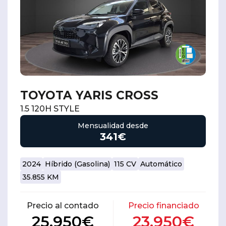
TOYOTA YARIS CROSS
1.5 120H STYLE
Mensualidad desde
341€
2024
Híbrido (Gasolina)
115 CV
Automático
35.855 KM
Precio al contado
Precio financiado
25.950€
23.950€