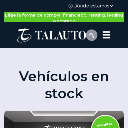
Dónde estamos
Elige la forma de compra: financiado, renting, leasing
o contado
Vehículos en
stock
Por Tipo de Vehículo
AHORRAS