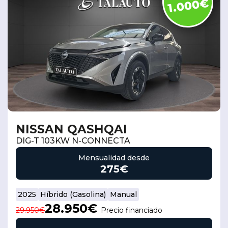
1.000€
Seminuevos
Vehículos
y
Cita
nuevos
Ocasión
Taller
NISSAN QASHQAI
DIG-T 103KW N-CONNECTA
Mensualidad desde
275€
2025
Híbrido (Gasolina)
Manual
28.950€
29.950€
Precio financiado