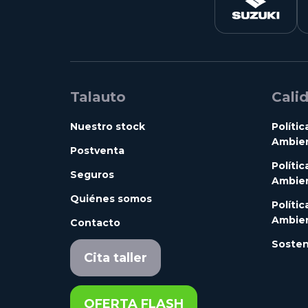
Talauto
Cali
Nuestro stock
Polític
Ambien
Postventa
Polític
Seguros
Ambien
Quiénes somos
Polític
Ambien
Contacto
Sosten
Cita taller
OFERTA FLASH