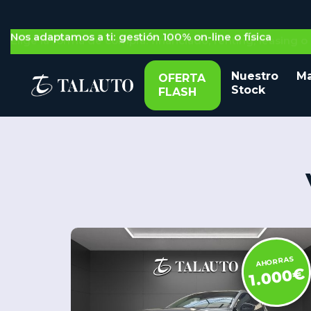
Nos adaptamos a ti: gestión 100% on-line o física
Nuestro
Ma
OFERTA
Stock
FLASH
AHORRAS
1.000€