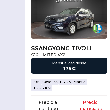
SSANGYONG TIVOLI
G16 LIMITED 4X2
Mensualidad desde
175€
2019
Gasolina
127 CV
Manual
111.693 KM
Precio al
Precio
contado
financiado