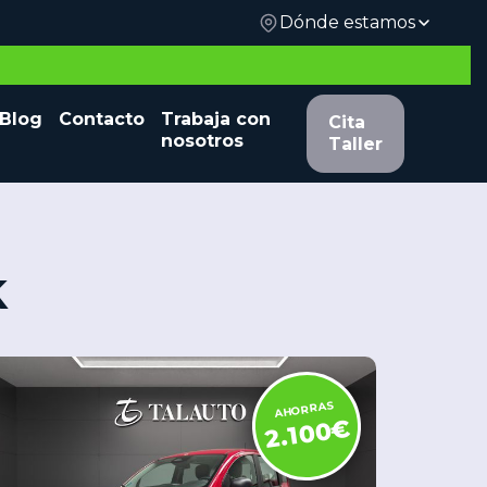
Dónde estamos
 y
Blog
Contacto
Trabaja con
Cita Taller
Cita
nosotros
Taller
k
AHORRAS
2.100€