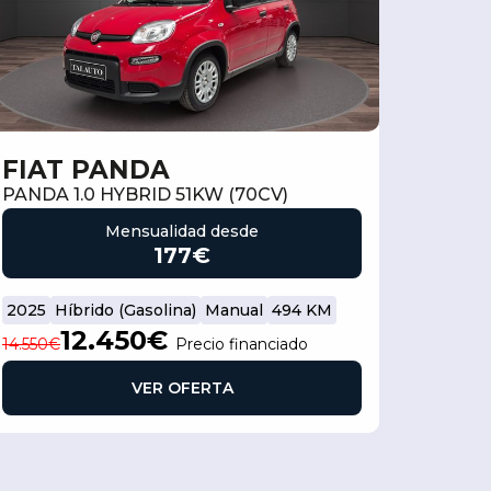
FIAT PANDA
PANDA 1.0 HYBRID 51KW (70CV)
Mensualidad desde
177€
2025
Híbrido (Gasolina)
Manual
494 KM
12.450€
14.550€
Precio financiado
VER OFERTA