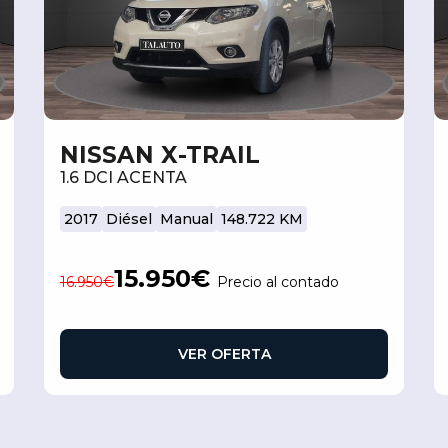
NISSAN X-TRAIL
1.6 DCI ACENTA
2017
Diésel
Manual
148.722 KM
15.950€
16.950€
Precio al contado
VER OFERTA