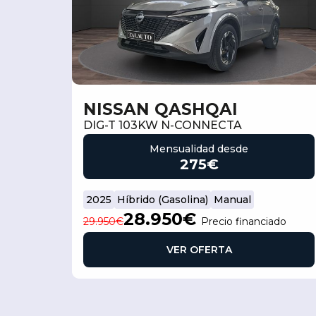
NISSAN QASHQAI
DIG-T 103KW N-CONNECTA
Mensualidad desde
275€
2025
Híbrido (Gasolina)
Manual
28.950€
29.950€
Precio financiado
VER OFERTA