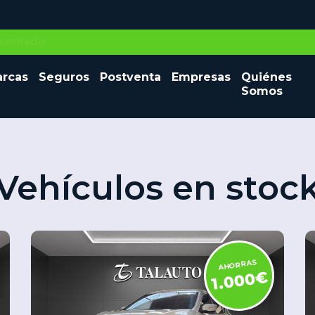
Seminuevos
rcas
Seguros
Postventa
Empresas
Quiénes
Vehículos nuevos
Ocasión
Somos
Vehículos en stoc
AHORRAS
1.000€