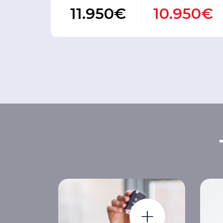
11.950€
10.950€
+
+