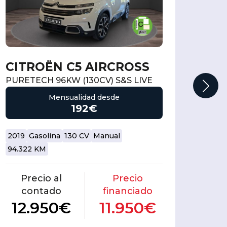
CITROËN C5 AIRCROSS
FIA
PURETECH 96KW (130CV) S&S LIVE
PANDA
Mensualidad desde
192€
2019
Gasolina
130 CV
Manual
2025
94.322 KM
494 
Precio al
Precio
P
contado
financiado
c
12.950€
11.950€
13