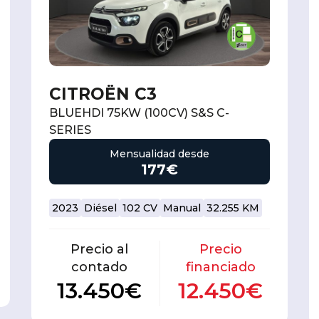
CITROËN C3
BLUEHDI 75KW (100CV) S&S C-
SERIES
Mensualidad desde
177€
2023
Diésel
102 CV
Manual
32.255 KM
Precio al
Precio
contado
financiado
13.450€
12.450€