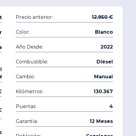
Precio anterior:
12.950 €
t
Color:
Blanco
r
Año Desde:
2022
a
Combustible:
Diésel
I
N
Cambio:
Manual
50 €
Kilómetros:
130.367
Puertas:
4
50 €
Garantía:
12 Meses
s