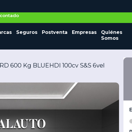
o contado
Seminuevos
rcas
Seguros
Postventa
Empresas
Quiénes
Vehículos nuevos
Ocasión
Somos
D 600 Kg BLUEHDI 100cv S&S 6vel
P