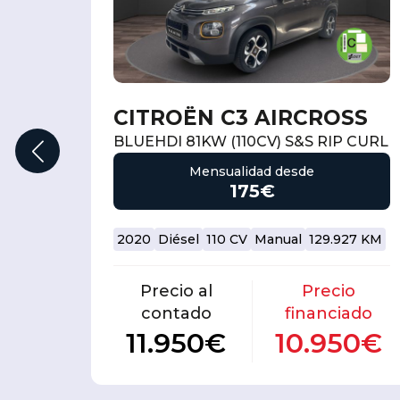
CITROËN C3 AIRCROSS
E
BLUEHDI 81KW (110CV) S&S RIP CURL
Mensualidad desde
175€
2020
Diésel
110 CV
Manual
129.927 KM
7 KM
Precio al
Precio
o
contado
financiado
ado
11.950€
10.950€
50€