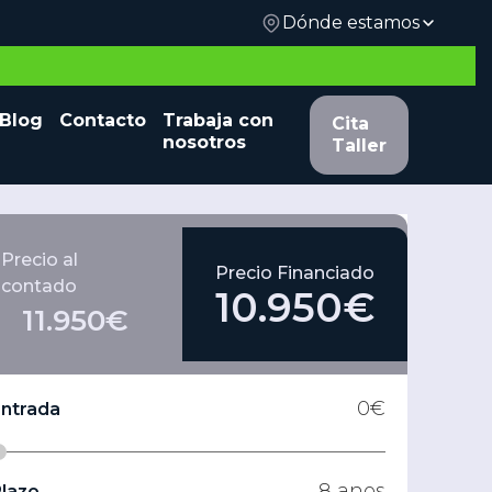
Dónde estamos
 y
Blog
Contacto
Trabaja con
Cita Taller
Cita
nosotros
Taller
Precio al
Precio Financiado
contado
10.950€
11.950€
0
€
Entrada
8
anos
lazo