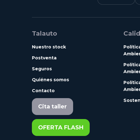
Talauto
Cali
Nuestro stock
Polític
Ambien
Postventa
Polític
Seguros
Ambien
Quiénes somos
Polític
Ambien
Contacto
Sosten
Cita taller
OFERTA FLASH