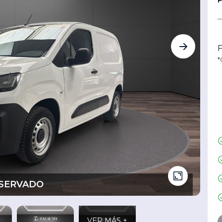
F
*
SERVADO
VER MÁS +