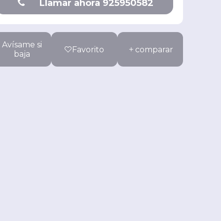
Llamar ahora 925950582
Avísame si
Favorito
comparar
baja