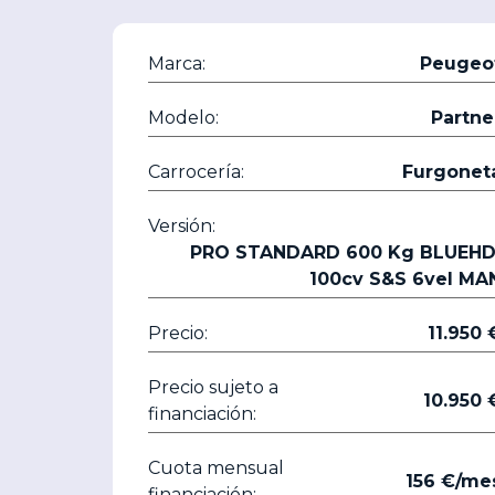
Marca:
Peugeo
Modelo:
Partne
Carrocería:
Furgonet
Versión:
PRO STANDARD 600 Kg BLUEHD
100cv S&S 6vel MA
Precio:
11.9
Precio sujeto a
10.9
financiación:
Cuota mensual
156 €/me
financiación: