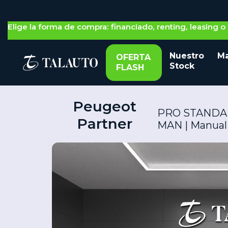
Nos adaptamos a ti: gestión 100% on-line o física
Elige la forma de compra: financiado, renting, leasing 
Nuestro
Ma
OFERTA
Stock
FLASH
Peugeot
PRO STANDAR
Partner
MAN | Manual