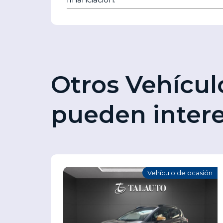
Otros Vehícul
pueden inter
casión
Vehículo de ocasión