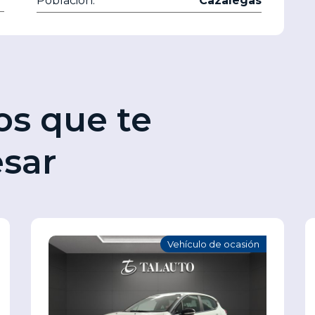
Población:
Cazalegas
os que te
esar
Vehículo de ocasión