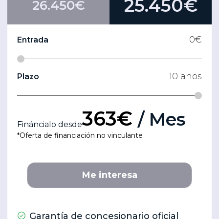
25.450€
26.450€
0
€
Entrada
10
anos
Plazo
363€
/ Mes
Fináncialo desde
*Oferta de financiación no vinculante
Me interesa
Garantía de concesionario oficial