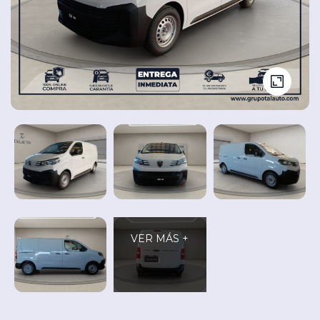
Seminuevos
Vehículos
y
Cita
nuevos
Ocasión
Taller
VER MÁS +