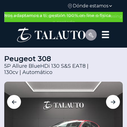
Dónde estamos
Nos adaptamos a ti: gestión 100% on-line o física
Peugeot 308
5P Allure BlueHDi 130 S&S EAT8 |
130cv | Automático
Por Tipo de Vehículo