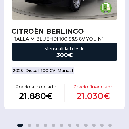
CITROËN BERLINGO
. TALLA M BLUEHDI 100 S&S 6V YOU N1
Mensualidad desde
300€
2025
Diésel
100 CV
Manual
Precio al contado
Precio financiado
21.880€
21.030€