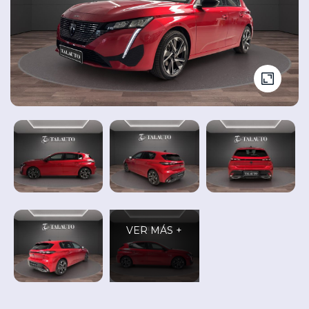
Seminuevos
Vehículos
y
Cita
nuevos
Ocasión
Taller
VER MÁS +