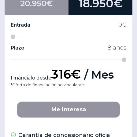
18.950€
20.950€
0
€
Entrada
8
anos
Plazo
316€
/ Mes
Fináncialo desde
*Oferta de financiación no vinculante.
Me interesa
Garantía de concesionario oficial