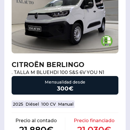
CITROËN BERLINGO
. TALLA M BLUEHDI 100 S&S 6V YOU N1
Mensualidad desde
300€
2025
Diésel
100 CV
Manual
Precio al contado
Precio financiado
21.880€
21.030€