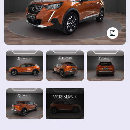
Seminuevos
Vehículos
y
Cita
nuevos
Ocasión
Taller
VER MÁS +