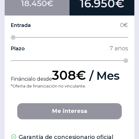
16.950€
18.450€
0
€
Entrada
7
anos
Plazo
308€
/ Mes
Fináncialo desde
*Oferta de financiación no vinculante.
Me interesa
Garantía de concesionario oficial