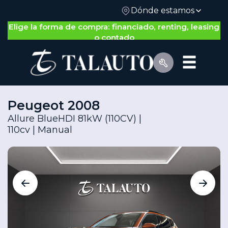
Dónde estamos
Nos adaptamos a ti: gestión 100% on-line o física
Elige la forma de compra: financiado, renting, leasing
o contado
Peugeot 2008
Allure BlueHDI 81kW (110CV) |
110cv | Manual
Por Tipo de Vehículo