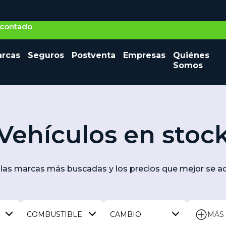
o contado
Seminuevos
rcas
Seguros
Postventa
Empresas
Quiénes
Vehículos nuevos
Ocasión
Somos
Vehículos en stoc
las marcas más buscadas y los precios que mejor se ad
COMBUSTIBLE
CAMBIO
MÁS 