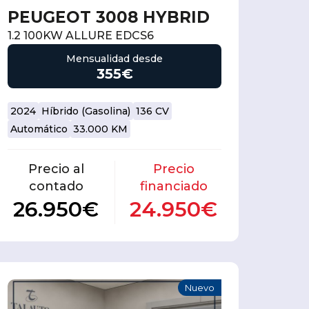
PEUGEOT 3008 HYBRID
1.2 100KW ALLURE EDCS6
Mensualidad desde
355€
2024
Híbrido (Gasolina)
136 CV
Automático
33.000 KM
Precio al
Precio
contado
financiado
26.950€
24.950€
Nuevo