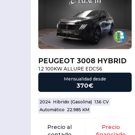
PEUGEOT 3008 HYBRID
1.2 100KW ALLURE EDCS6
Mensualidad desde
370€
2024
Híbrido (Gasolina)
136 CV
Automático
22.985 KM
Precio al
Precio
contado
financiado