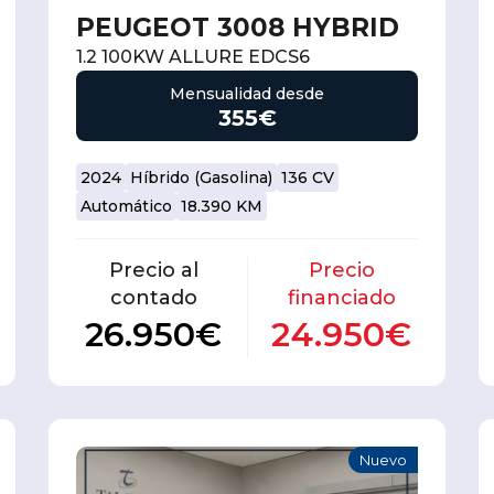
PEUGEOT 3008 HYBRID
1.2 100KW ALLURE EDCS6
Mensualidad desde
355€
2024
Híbrido (Gasolina)
136 CV
Automático
18.390 KM
Precio al
Precio
contado
financiado
26.950€
24.950€
Nuevo