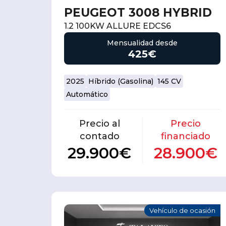
PEUGEOT 3008 HYBRID
1.2 100KW ALLURE EDCS6
Mensualidad desde
425€
2025
Híbrido (Gasolina)
145 CV
Automático
Precio al
Precio
contado
financiado
29.900€
28.900€
Vehículo de ocasión