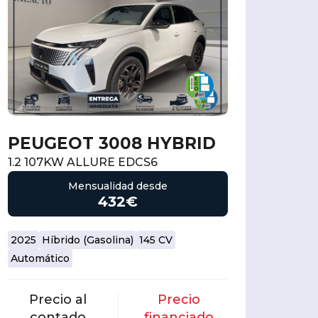
PEUGEOT 3008 HYBRID
1.2 107KW ALLURE EDCS6
Mensualidad desde
432€
2025
Híbrido (Gasolina)
145 CV
Automático
Precio al
Precio
contado
financiado