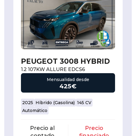
PEUGEOT 3008 HYBRID
1.2 107KW ALLURE EDCS6
Mensualidad desde
425€
2025
Híbrido (Gasolina)
145 CV
Automático
Precio al
Precio
contado
financiado