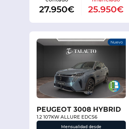
27.950€
25.950€
Nuevo
PEUGEOT 3008 HYBRID
1.2 107KW ALLURE EDCS6
Mensualidad desde