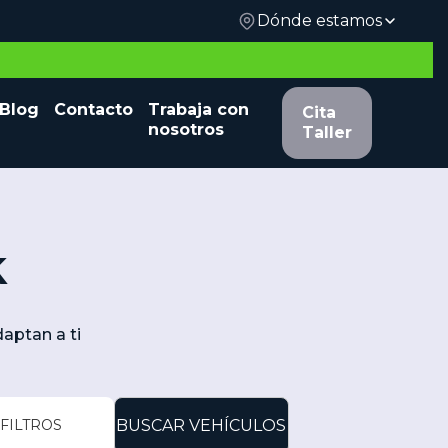
Dónde estamos
 y
Blog
Contacto
Trabaja con
Cita Taller
Cita
nosotros
Taller
k
aptan a ti
FILTROS
BUSCAR VEHÍCULOS