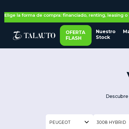
Elige la forma de compra: financiado, renting, leasing 
Nuestro
Ma
OFERTA
Stock
FLASH
Descubre 
PEUGEOT
3008 HYBRID