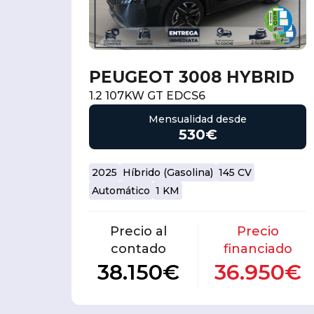
PEUGEOT 3008 HYBRID
1.2 107KW GT EDCS6
Mensualidad desde
530€
2025
Híbrido (Gasolina)
145 CV
Automático
1 KM
Precio al
Precio
contado
financiado
38.150€
36.950€