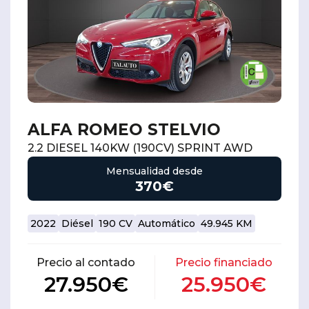
ALFA ROMEO STELVIO
2.2 DIESEL 140KW (190CV) SPRINT AWD
Mensualidad desde
370€
2022
Diésel
190 CV
Automático
49.945 KM
Precio al contado
Precio financiado
27.950€
25.950€