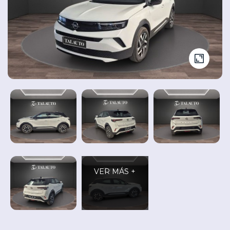
Seminuevos
Vehículos
y
Cita
nuevos
Ocasión
Taller
VER MÁS +