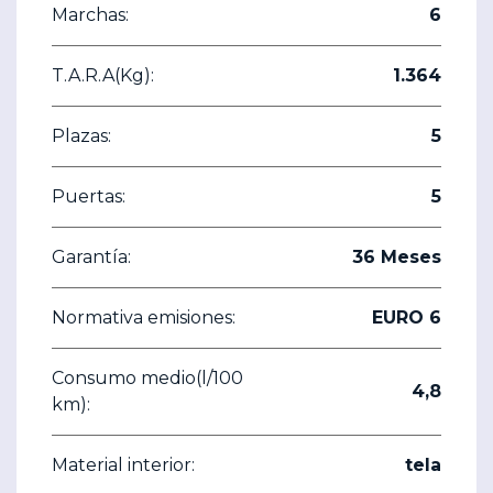
Marchas:
6
T.A.R.A(Kg):
1.364
Plazas:
5
Puertas:
5
Garantía:
36 Meses
Normativa emisiones:
EURO 6
Consumo medio(l/100
4,8
km):
Material interior:
tela