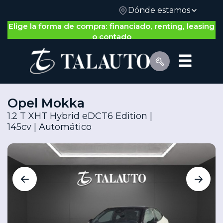
Dónde estamos
Nos adaptamos a ti: gestión 100% on-line o física
Opel Mokka
1.2 T XHT Hybrid eDCT6 Edition |
145cv | Automático
Por Tipo de Vehículo