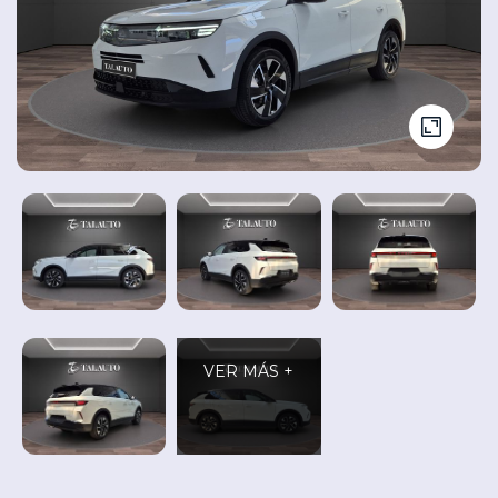
Seminuevos
Vehículos
y
Cita
nuevos
Ocasión
Taller
VER MÁS +