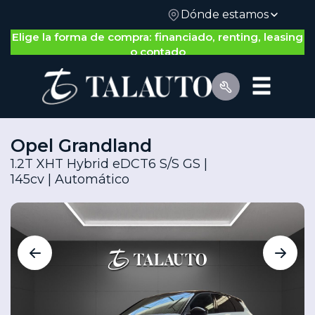
Dónde estamos
Nos adaptamos a ti: gestión 100% on-line o física
Elige la forma de compra: financiado, renting, leasing
o contado
Opel Grandland
1.2T XHT Hybrid eDCT6 S/S GS |
145cv | Automático
Por Tipo de Vehículo