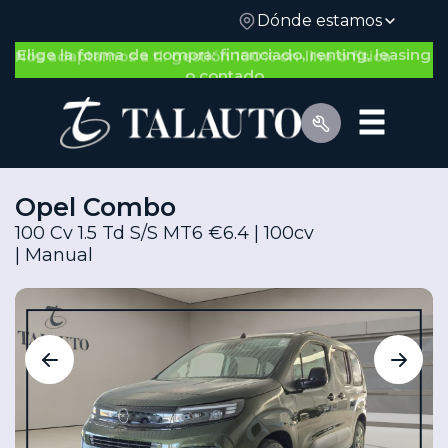
Dónde estamos
Nos adaptamos a ti: gestión 100% on-line o física
Opel Combo
100 Cv 1.5 Td S/S MT6 €6.4 | 100cv
| Manual
Por Tipo de Vehículo