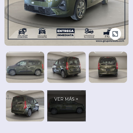
Seminuevos
Vehículos
y
Cita
nuevos
Ocasión
Taller
VER MÁS +