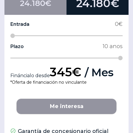
24.180€
24.180€
0
€
Entrada
10
anos
Plazo
345€
/ Mes
Fináncialo desde
*Oferta de financiación no vinculante
Me interesa
Garantía de concesionario oficial