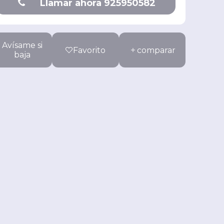
Llamar ahora 925950582
Avísame si
Favorito
comparar
baja