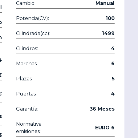
Cambio:
Manual
l
Potencia(CV):
100
o
Cilindrada(cc):
1499
n
Cilindros:
4
4
Marchas:
6
80 €
Plazas:
5
80 €
Puertas:
4
Garantía:
36 Meses
s
Normativa
EURO 6
emisiones:
90 €