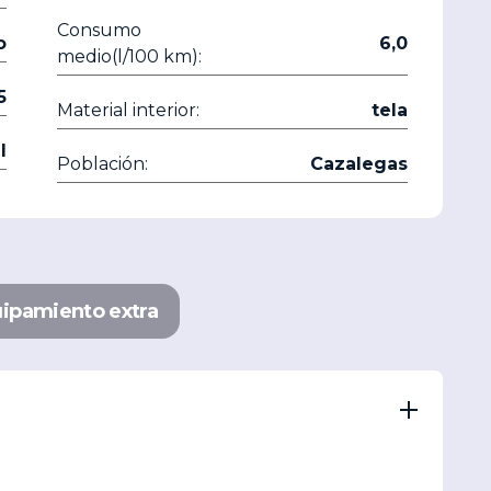
Consumo
o
6,0
medio(l/100 km):
5
Material interior:
tela
l
Población:
Cazalegas
ipamiento extra