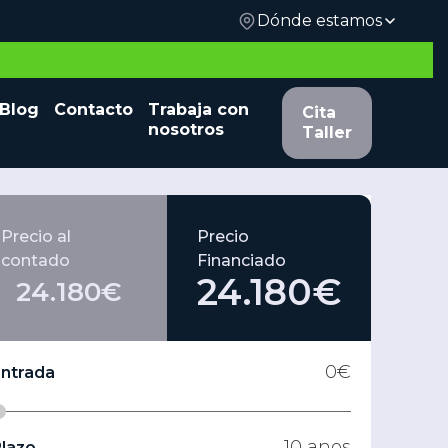
Dónde estamos
 y
Blog
Contacto
Trabaja con
Cita Taller
Cita
nosotros
Taller
Precio al
Precio
contado
Financiado
24.180€
24.180€
0
€
Entrada
10
anos
lazo