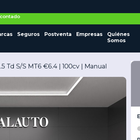
o contado
Seminuevos
rcas
Seguros
Postventa
Empresas
Quiénes
Vehículos nuevos
Ocasión
Somos
1.5 Td S/S MT6 €6.4 | 100cv | Manual
P