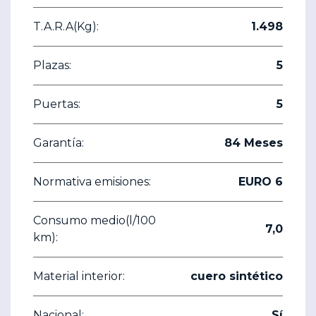
T.A.R.A(Kg):
1.498
Plazas:
5
Puertas:
5
Garantía:
84 Meses
Normativa emisiones:
EURO 6
Consumo medio(l/100
7,0
km):
Material interior:
cuero sintético
Nacional:
Sí