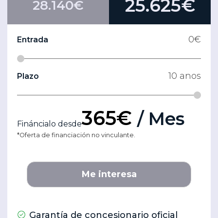
25.625€
28.140€
0
€
Entrada
10
anos
Plazo
365€
/ Mes
Fináncialo desde
*Oferta de financiación no vinculante.
Me interesa
Garantía de concesionario oficial