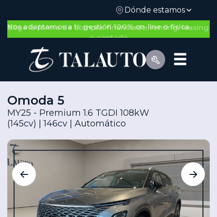
Dónde estamos
Nos adaptamos a ti: gestión 100% on-line o física
Omoda 5
MY25 - Premium 1.6 TGDI 108kW
(145cv) | 146cv | Automático
Por Tipo de Vehículo