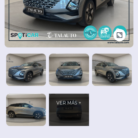
Seminuevos
Vehículos
y
Cita
nuevos
Ocasión
Taller
VER MÁS +