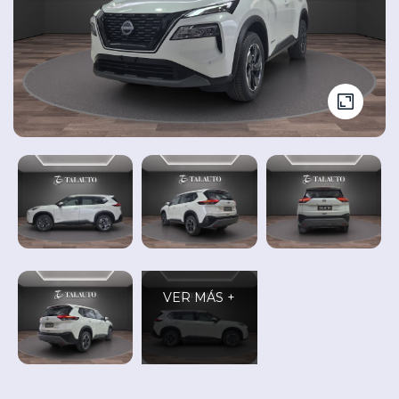
Seminuevos
Vehículos
y
Cita
nuevos
Ocasión
Taller
VER MÁS +