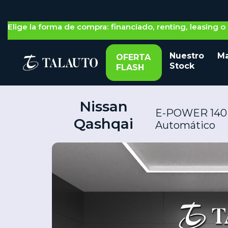
Nos adaptamos a ti: gestión 100% on-line o física
Elige la forma de compra: financiado, renting, leasing 
Nuestro
Ma
OFERTA
Stock
FLASH
Nissan
E-POWER 140 K
Qashqai
Automático