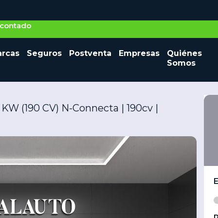
o contado
Seminuevos
rcas
Seguros
Postventa
Empresas
Quiénes
Vehículos nuevos
Ocasión
Somos
W (190 CV) N-Connecta | 190cv |
P