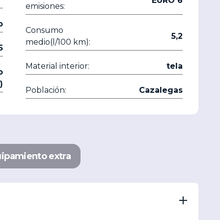
EURO 6
emisiones:
o
Consumo
5,2
medio(l/100 km):
5
Material interior:
tela
o
)
Población:
Cazalegas
ipamiento extra