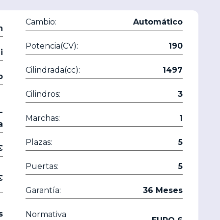
Cambio:
Automático
n
Potencia(CV):
190
i
Cilindrada(cc):
1497
o
Cilindros:
3
-
Marchas:
1
a
Plazas:
5
90 €
Puertas:
5
90 €
Garantía:
36 Meses
s
Normativa