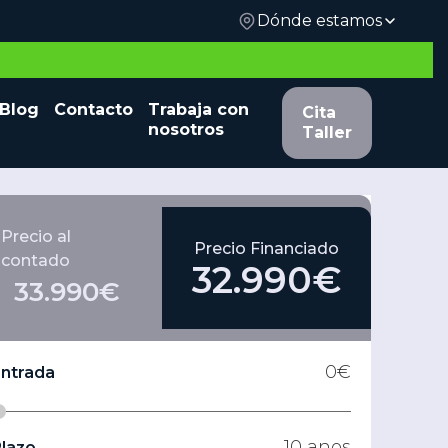
Dónde estamos
 y
Blog
Contacto
Trabaja con
Cita Taller
Cita
nosotros
Taller
Precio al
Precio Financiado
contado
32.990€
33.990€
0
€
Entrada
10
anos
lazo