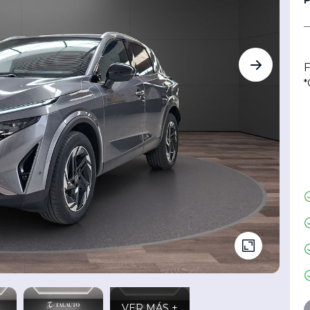
F
*
VER MÁS +