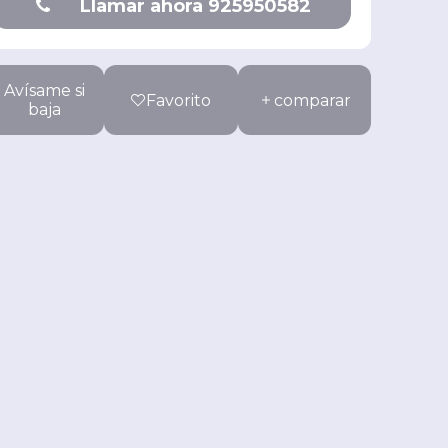
Llamar ahora 925950582
Avísame si
Favorito
comparar
baja