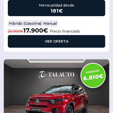
Mensualidad desde
181€
Híbrido (Gasolina)
Manual
17.900€
20.900€
Precio financiado
VER OFERTA
AHORRAS
6.810€