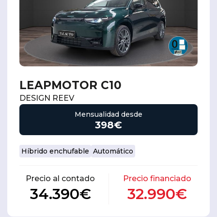
LEAPMOTOR C10
DESIGN REEV
Mensualidad desde
398€
Híbrido enchufable
Automático
Precio al contado
Precio financiado
34.390€
32.990€