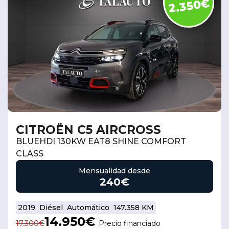
2.350€
Seminuevos
Vehículos
y
Cita
nuevos
Ocasión
Taller
CITROËN C5 AIRCROSS
BLUEHDI 130KW EAT8 SHINE COMFORT
CLASS
Mensualidad desde
240€
2019
Diésel
Automático
147.358 KM
14.950€
17.300€
Precio financiado