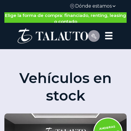
Dónde estamos
Elige la forma de compra: financiado, renting, leasing
o contado
Vehículos en
stock
Por Tipo de Vehículo
AHORRAS