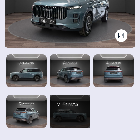
Seminuevos
Vehículos
y
Cita
nuevos
Ocasión
Taller
VER MÁS +