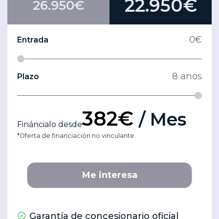
22.950€
26.950€
0
€
Entrada
8
anos
Plazo
382€
/ Mes
Fináncialo desde
*Oferta de financiación no vinculante.
Me interesa
Garantía de concesionario oficial