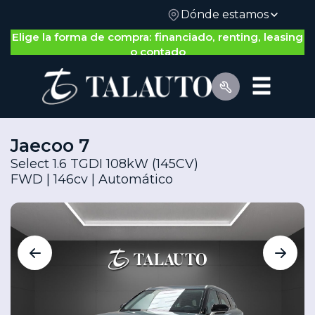
Dónde estamos
Nos adaptamos a ti: gestión 100% on-line o física
Jaecoo 7
Select 1.6 TGDI 108kW (145CV)
FWD | 146cv | Automático
Por Tipo de Vehículo