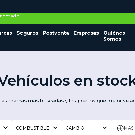
o contado
Seminuevos
rcas
Seguros
Postventa
Empresas
Quiénes
Vehículos nuevos
Ocasión
Somos
Vehículos en stoc
las marcas más buscadas y los precios que mejor se ad
COMBUSTIBLE
CAMBIO
MÁS 