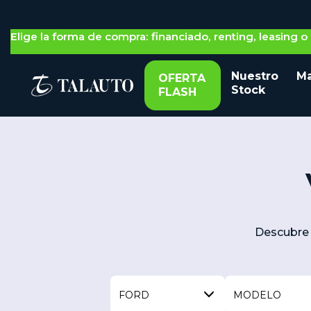
Elige la forma de compra: financiado, renting, leasing 
Nuestro
Ma
OFERTA
Stock
FLASH
Descubre 
FORD
MODELO