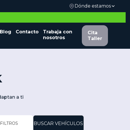
Dónde estamos
 y
Blog
Contacto
Trabaja con
Cita Taller
Cita
nosotros
Taller
k
aptan a ti
FILTROS
BUSCAR VEHÍCULOS