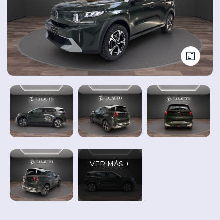
Seminuevos
Vehículos
y
Cita
nuevos
Ocasión
Taller
VER MÁS +