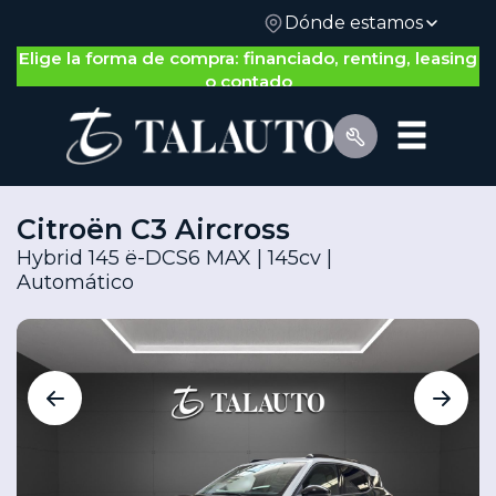
Dónde estamos
Nos adaptamos a ti: gestión 100% on-line o física
Elige la forma de compra: financiado, renting, leasing
o contado
Citroën C3 Aircross
Hybrid 145 ë-DCS6 MAX | 145cv |
Automático
Por Tipo de Vehículo