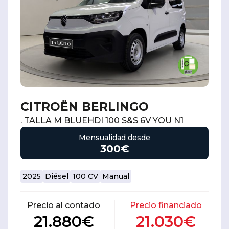
CITROËN BERLINGO
. TALLA M BLUEHDI 100 S&S 6V YOU N1
Mensualidad desde
300€
2025
Diésel
100 CV
Manual
Precio al contado
Precio financiado
21.880€
21.030€