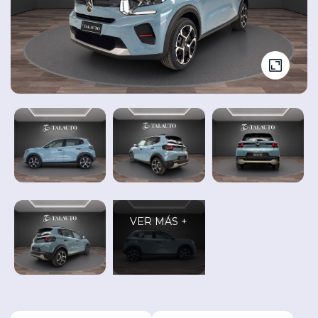
Seminuevos
Vehículos
y
Cita
nuevos
Ocasión
Taller
VER MÁS +