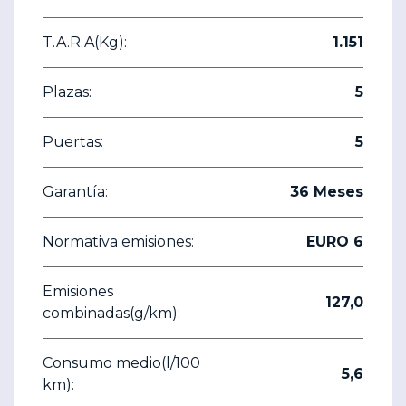
T.A.R.A(Kg):
1.151
Plazas:
5
Puertas:
5
Garantía:
36 Meses
Normativa emisiones:
EURO 6
Emisiones
127,0
combinadas(g/km):
Consumo medio(l/100
5,6
km):