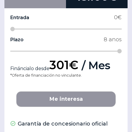
0
€
Entrada
8
anos
Plazo
301€
/ Mes
Fináncialo desde
*Oferta de financiación no vinculante.
Me interesa
Garantía de concesionario oficial