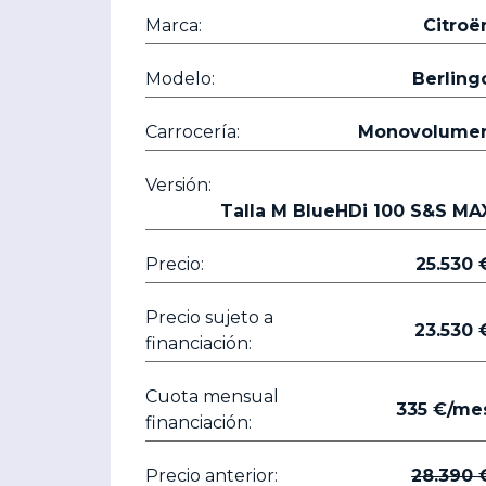
Marca:
Citroë
Modelo:
Berling
Carrocería:
Monovolume
Versión:
Talla M BlueHDi 100 S&S MA
Precio:
25.5
Precio sujeto a
23.5
financiación:
Cuota mensual
335 €/me
financiación:
Precio anterior:
28.3