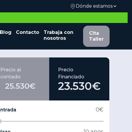
Dónde estamos
 y
Blog
Contacto
Trabaja con
Cita Taller
Cita
nosotros
Taller
Precio al
Precio
contado
Financiado
23.530€
25.530€
0
€
Entrada
10
anos
lazo