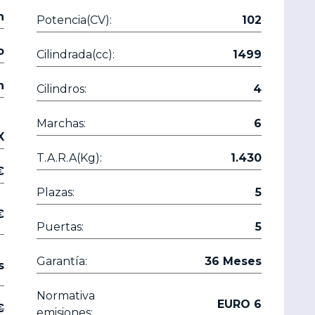
n
Potencia(CV):
102
o
Cilindrada(cc):
1499
n
Cilindros:
4
Marchas:
6
X
T.A.R.A(Kg):
1.430
30 €
Plazas:
5
30 €
Puertas:
5
Garantía:
36 Meses
s
Normativa
EURO 6
90 €
emisiones: