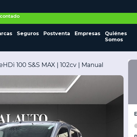
o contado
Seminuevos
rcas
Seguros
Postventa
Empresas
Quiénes
Vehículos nuevos
Ocasión
Somos
ueHDi 100 S&S MAX | 102cv | Manual
P