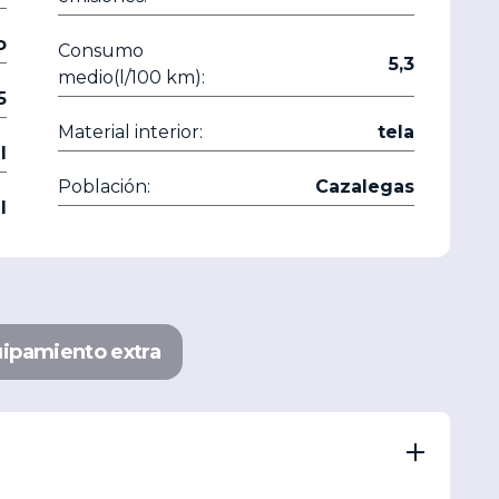
o
Consumo
5,3
medio(l/100 km):
5
Material interior:
tela
l
Población:
Cazalegas
l
ipamiento extra