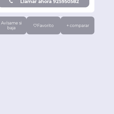
Llamar ahora 925950582
Avísame si
Favorito
comparar
baja