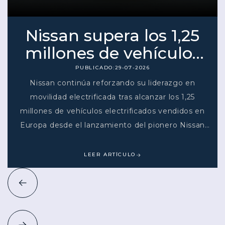
Nissan supera los 1,25
millones de vehículos
electrificados vendidos
PUBLICADO:
29-07-2026
Nissan continúa reforzando su liderazgo en
en Europa
movilidad electrificada tras alcanzar los 1,25
millones de vehículos electrificados vendidos en
Europa desde el lanzamiento del pionero Nissan
LEAF en 2010. De esta cifra, cerca de 350.000
unidades corresponden a vehículos 100%
LEER ARTÍCULO
eléctricos, reflejando la apuesta de la marca por
una movilidad más sostenible.La gama
electrificada de Nissan es actualmente la más
amplia de su historia e incluye modelos como el
Nissan Ariya, completamente eléctrico, y el