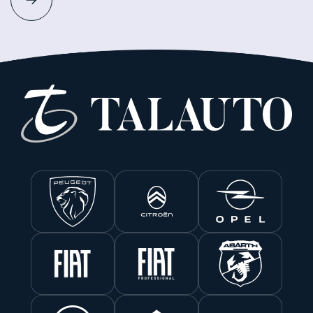
renovado Nissan X-Trail con tecnología e-POWER,
un sistema exclusivo que ofrece la experiencia de
conducción de un vehículo eléctrico sin necesidad
de recarga externa.La marca seguirá ampliando su
oferta durante los próximos meses con la llegada
de un nuevo vehículo eléctrico del segmento A y,
en 2027, del esperado Nissan JUKE 100%
eléctrico, ofreciendo cada vez más alternativas
para adaptarse a las necesidades de todo tipo de
conductores.Este crecimiento llega en un
momento en el que la demanda de vehículos
electrificados continúa aumentando en Europa,
donde ya representan una parte mayoritaria de las
nuevas matriculaciones. Con esta estrategia,
Nissan reafirma su compromiso de hacer la
electrificación más accesible, ofreciendo