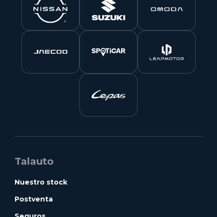
soluciones innovadoras para quienes buscan
eficiencia, tecnología y una conducción más
sostenible.En Talauto, concesionario oficial Nissan
en la provincia de Toledo, podrás descubrir toda la
gama electrificada de la marca y recibir el
asesoramiento necesario para encontrar el modelo
que mejor se adapte a tu estilo de vida.
Talauto
Nuestro stock
Postventa
Seguros