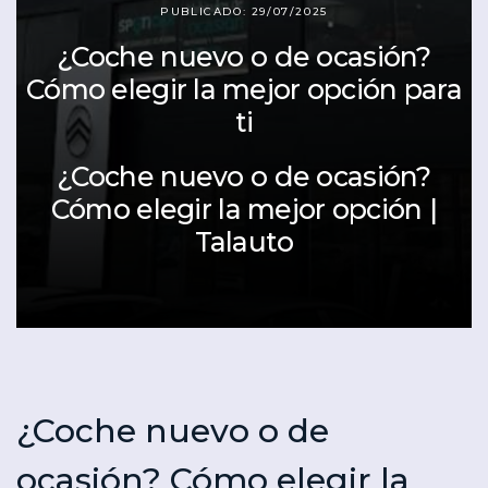
PUBLICADO: 29/07/2025
¿Coche nuevo o de ocasión?
Cómo elegir la mejor opción para
ti
Seminuevos
¿Coche nuevo o de ocasión?
Vehículos
y
Cita
Cómo elegir la mejor opción |
nuevos
Ocasión
Taller
Talauto
¿Coche nuevo o de
ocasión? Cómo elegir la